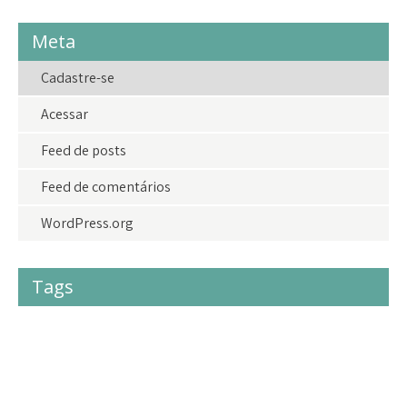
Meta
Cadastre-se
Acessar
Feed de posts
Feed de comentários
WordPress.org
Tags
#acolhimento
#criancas
#crianças
#doações
adolescentes
adoção
agradecimento
amor
amoraoproximo
bazardolar
brasil
camisetasdolar