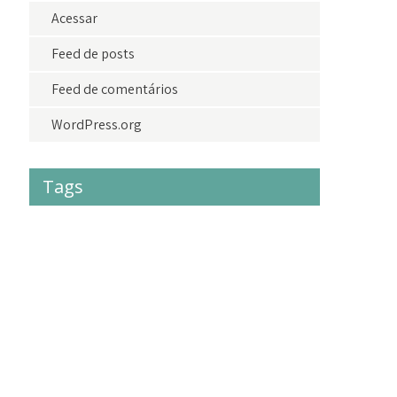
Acessar
Feed de posts
Feed de comentários
WordPress.org
Tags
#acolhimento
#criancas
#crianças
#doações
adolescentes
adoção
agradecimento
amor
amoraoproximo
bazardolar
brasil
camisetasdolar
cidadania
criancas
criança
crianças