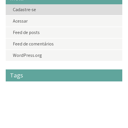
Cadastre-se
Acessar
Feed de posts
Feed de comentários
WordPress.org
Tags
#acolhimento
#criancas
#crianças
#doações
adolescentes
adoção
agradecimento
amor
amoraoproximo
bazardolar
brasil
camisetasdolar
cidadania
criancas
criança
crianças
direito