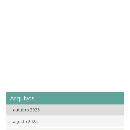
direitoshumanos
doa
doacao
Doações
Eventos
eventosdolar
fazerobem
festa
Geral
gratidao
infância
instagram
juventude
lar
laragricola
Lar Agrícola
LarAgrícolaASemente
love
ong
projetosocial
projetossociais
sejavoluntariodolar
social
solidariedade
vakinhadolar
voluntariado
voluntario
voluntarios
Arquivos
outubro 2025
agosto 2025