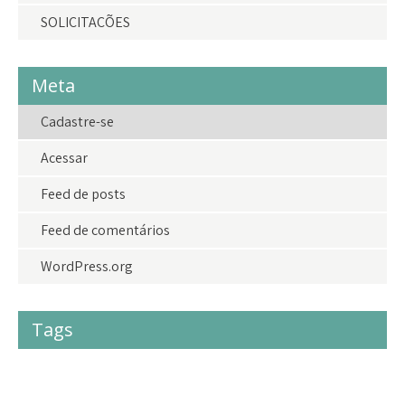
SOLICITAÇÕES
Meta
Cadastre-se
Acessar
Feed de posts
Feed de comentários
WordPress.org
Tags
#acolhimento
#criancas
#crianças
#doações
adolescentes
adoção
agradecimento
amor