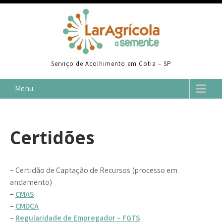
Skip
to
content
Serviço de Acolhimento em Cotia – SP
Menu
Certidões
– Certidão de Captação de Recursos (processo em
andamento)
–
CMAS
–
CMDCA
–
Regularidade de Empregador – FGTS