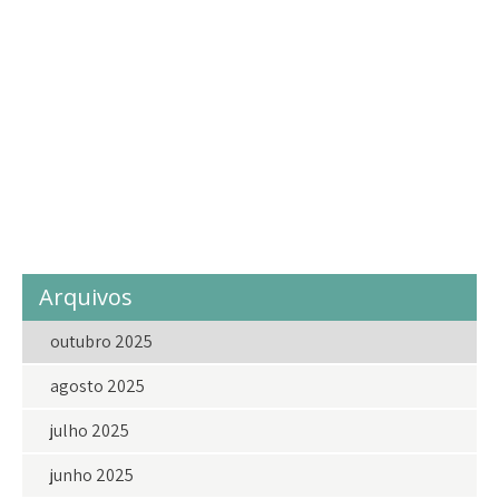
infância
instagram
juventude
lar
laragricola
Lar Agrícola
LarAgrícolaASemente
love
ong
projetosocial
projetossociais
sejavoluntariodolar
social
solidariedade
vakinhadolar
voluntariado
voluntario
voluntarios
Arquivos
outubro 2025
agosto 2025
julho 2025
junho 2025