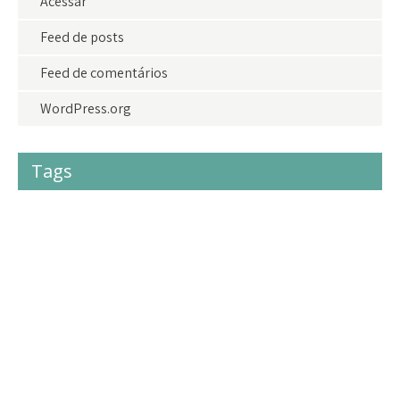
Acessar
Feed de posts
Feed de comentários
WordPress.org
Tags
#acolhimento
#criancas
#crianças
#doações
adolescentes
adoção
agradecimento
amor
amoraoproximo
bazardolar
brasil
camisetasdolar
cidadania
criancas
criança
crianças
direito
direitoshumanos
doa
doacao
Doações
Eventos
eventosdolar
fazerobem
festa
Geral
gratidao