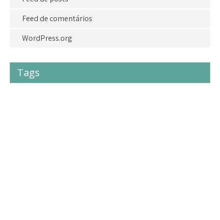
Feed de comentários
WordPress.org
Tags
#acolhimento
#criancas
#crianças
#doações
adolescentes
adoção
agradecimento
amor
amoraoproximo
bazardolar
brasil
camisetasdolar
cidadania
criancas
criança
crianças
direito
direitoshumanos
doa
doacao
Doações
Eventos
eventosdolar
fazerobem
festa
Geral
gratidao
infância
instagram
juventude
lar
laragricola