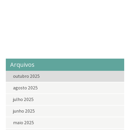
Lar Agrícola
LarAgrícolaASemente
love
ong
projetosocial
projetossociais
sejavoluntariodolar
social
solidariedade
vakinhadolar
voluntariado
voluntario
voluntarios
Arquivos
outubro 2025
agosto 2025
julho 2025
junho 2025
maio 2025