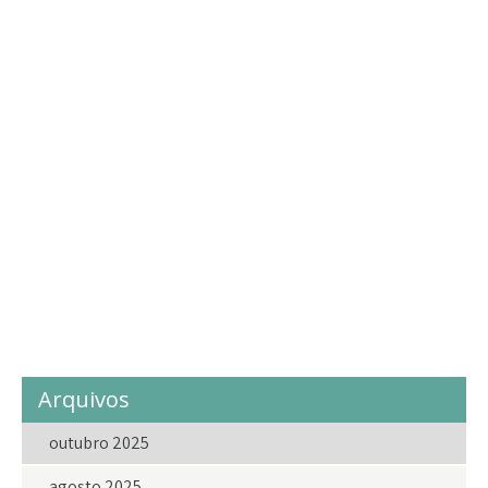
cidadania
criancas
criança
crianças
direito
direitoshumanos
doa
doacao
Doações
Eventos
eventosdolar
fazerobem
festa
Geral
gratidao
infância
instagram
juventude
lar
laragricola
Lar Agrícola
LarAgrícolaASemente
love
ong
projetosocial
projetossociais
sejavoluntariodolar
social
solidariedade
vakinhadolar
voluntariado
voluntario
voluntarios
Arquivos
outubro 2025
agosto 2025