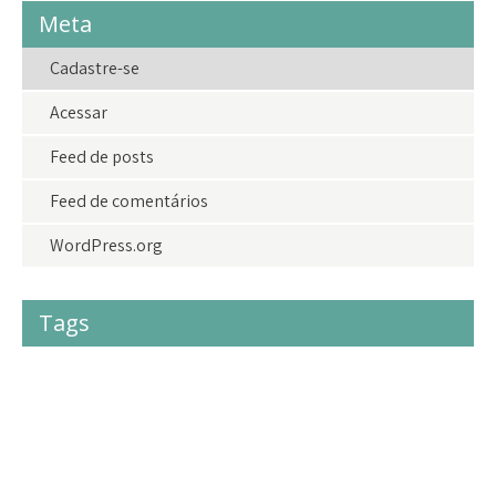
Meta
Cadastre-se
Acessar
Feed de posts
Feed de comentários
WordPress.org
Tags
#acolhimento
#criancas
#crianças
#doações
adolescentes
adoção
agradecimento
amor
amoraoproximo
bazardolar
brasil
camisetasdolar