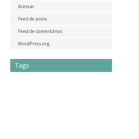
Acessar
Feed de posts
Feed de comentários
WordPress.org
Tags
#acolhimento
#criancas
#crianças
#doações
adolescentes
adoção
agradecimento
amor
amoraoproximo
bazardolar
brasil
camisetasdolar
cidadania
criancas
criança
crianças