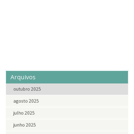
infância
instagram
juventude
lar
laragricola
Lar Agrícola
LarAgrícolaASemente
love
ong
projetosocial
projetossociais
sejavoluntariodolar
social
solidariedade
vakinhadolar
voluntariado
voluntario
voluntarios
Arquivos
outubro 2025
agosto 2025
julho 2025
junho 2025