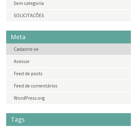
Sem categoria
SOLICITAÇÕES
Meta
Cadastre-se
Acessar
Feed de posts
Feed de comentários
WordPress.org
Tags
#acolhimento
#criancas
#crianças
#doações