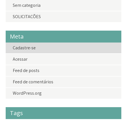
Sem categoria
SOLICITAÇÕES
Meta
Cadastre-se
Acessar
Feed de posts
Feed de comentários
WordPress.org
Tags
#acolhimento
#criancas
#crianças
#doações