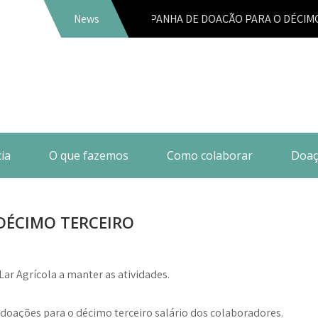
News
CAMPANHA DE DOAÇÃO PARA O DÉCIMO TERC
ia
O que fazemos
Como colaborar
Doaç
DÉCIMO TERCEIRO
ar Agrícola a manter as atividades.
doações para o décimo terceiro salário dos colaboradores.