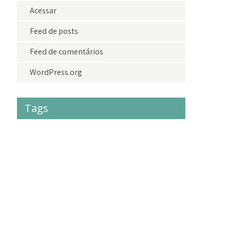
Acessar
Feed de posts
Feed de comentários
WordPress.org
Tags
#acolhimento
#criancas
#crianças
#doações
adolescentes
adoção
agradecimento
amor
amoraoproximo
bazardolar
brasil
camisetasdolar
cidadania
criancas
criança
crianças