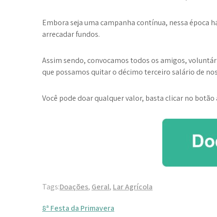
Embora seja uma campanha contínua, nessa época há 
arrecadar fundos.
Assim sendo, convocamos todos os amigos, voluntário
que possamos quitar o décimo terceiro salário de no
Você pode doar qualquer valor, basta clicar no botão 
Tags:
Doações
,
Geral
,
Lar Agrícola
Navegação
8ª Festa da Primavera