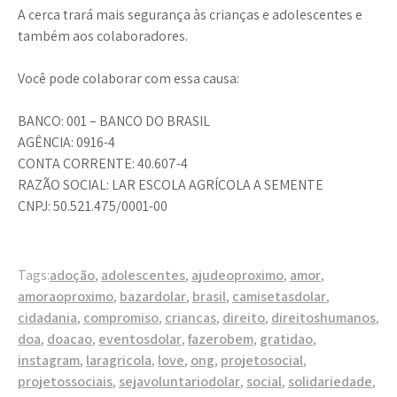
A cerca trará mais segurança às crianças e adolescentes e
também aos colaboradores.
Você pode colaborar com essa causa:
BANCO: 001 – BANCO DO BRASIL
AGÊNCIA: 0916-4
CONTA CORRENTE: 40.607-4
RAZÃO SOCIAL: LAR ESCOLA AGRÍCOLA A SEMENTE
CNPJ: 50.521.475/0001-00
Tags:
adoção
,
adolescentes
,
ajudeoproximo
,
amor
,
amoraoproximo
,
bazardolar
,
brasil
,
camisetasdolar
,
cidadania
,
compromiso
,
criancas
,
direito
,
direitoshumanos
,
doa
,
doacao
,
eventosdolar
,
fazerobem
,
gratidao
,
instagram
,
laragricola
,
love
,
ong
,
projetosocial
,
projetossociais
,
sejavoluntariodolar
,
social
,
solidariedade
,