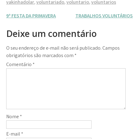
vakinhadolar
,
voluntariado
,
voluntario
,
voluntarios
Navegação
9ª FESTA DA PRIMAVERA
TRABALHOS VOLUNTÁRIOS
de
Deixe um comentário
Post
O seu endereço de e-mail não será publicado.
Campos
obrigatórios são marcados com
*
Comentário
*
Nome
*
E-mail
*