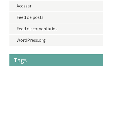
Acessar
Feed de posts
Feed de comentários
WordPress.org
Tags
#acolhimento
#criancas
#crianças
#doações
adolescentes
adoção
agradecimento
amor
amoraoproximo
bazardolar
brasil
camisetasdolar
cidadania
criancas
criança
crianças