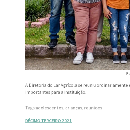
Re
A Diretoria do Lar Agrícola se reuniu ordinariament
importantes para a instituição.
Tags:
adolescentes
,
crianças
,
reunioes
Navegação
DÉCIMO TERCEIRO 2021
de